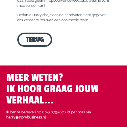
daarnaast geeft hij opbouwende feedback waar je echt
mee verder kunt.
Bedankt Harry dat je ons de handvaten hebt gegeven
om verder te bouwen aan ons mooie team!
TERUG
MEER WETEN?
IK HOOR GRAAG JOUW
VERHAAL...
Ik ben te bereiken op 06-30795087 of per mail via
harry@storybusiness.nl